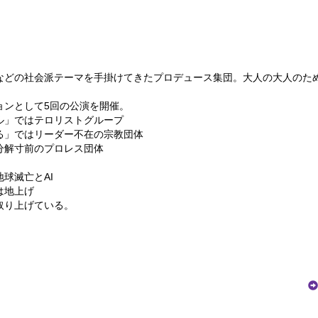
などの社会派テーマを手掛けてきたプロデュース集団。大人の大人のため
ョンとして5回の公演を開催。
ル」ではテロリストグループ
る」ではリーダー不在の宗教団体
分解寸前のプロレス団体
球滅亡とAI
は地上げ
取り上げている。