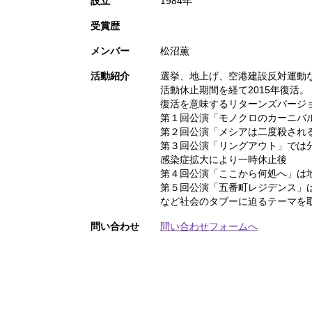
設立
1984年
受賞歴
メンバー
松沼薫
活動紹介
選挙、地上げ、空港建設反対運動
活動休止期間を経て2015年復活。
復活を意味するリターンズバージ
第１回公演「モノクロのカーニバ
第２回公演「メシアは二度殺され
第３回公演「リングアウト」では
感染症拡大により一時休止後
第４回公演「ここから何処へ」は地
第５回公演「五番町レジデンス」
など社会のタブーに迫るテーマを
問い合わせ
問い合わせフォームへ