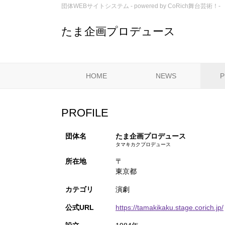
団体WEBサイトシステム - powered by
CoRich舞台芸術！-
たま企画プロデュース
HOME
NEWS
P
PROFILE
団体名
たま企画プロデュース
タマキカクプロデュース
所在地
〒
東京都
カテゴリ
演劇
公式URL
https://tamakikaku.stage.corich.jp/